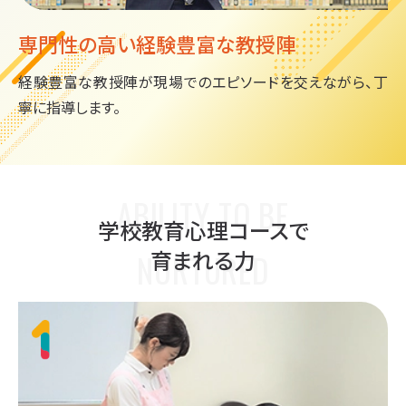
専門性の高い
経験豊富な教授陣
経験豊富な教授陣が現場でのエピソードを交えながら、丁
寧に指導します。
ABILITY TO BE
学校教育心理コースで
育まれる力
NURTURED