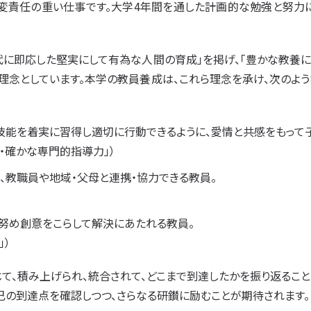
変責任の重い仕事です。大学4年間を通した計画的な勉強と努力
代に即応した堅実にして有為な人間の育成」を掲げ、「豊かな教養
理念としています。本学の教員養成は、これら理念を承け、次のよ
技能を着実に習得し適切に行動できるように、愛情と共感をもって
・確かな専門的指導力」）
、教職員や地域・父母と連携・協力できる教員。
）
努め創意をこらして解決にあたれる教員。
」）
て、積み上げられ、統合されて、どこまで到達したかを振り返るこ
己の到達点を確認しつつ、さらなる研鑚に励むことが期待されます。