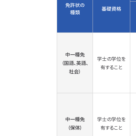
免許状の
基礎資格
種類
中一種免
学士の学位を
（国語、英語、
有すること
社会）
中一種免
学士の学位を
（保体）
有すること