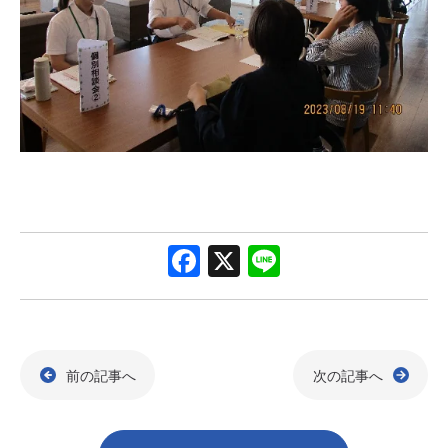
F
X
Li
a
n
c
e
e
前の記事へ
次の記事へ
b
o