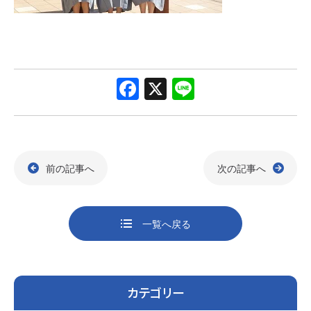
F
X
Li
a
n
c
e
e
前の記事へ
次の記事へ
b
o
o
一覧へ戻る
k
カテゴリー