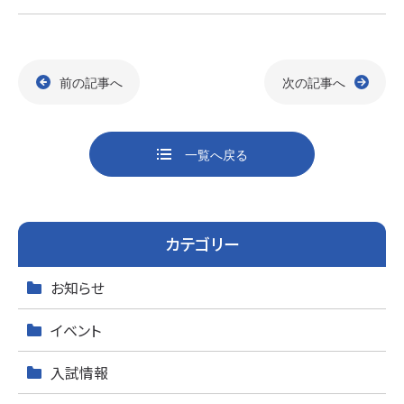
a
n
c
e
e
前の記事へ
次の記事へ
b
o
o
一覧へ戻る
k
カテゴリー
お知らせ
イベント
入試情報