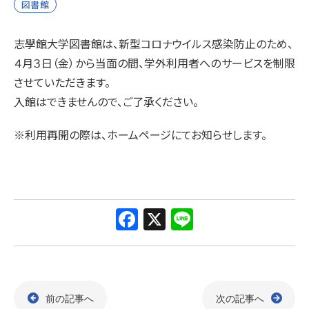
図書館
志學館大学図書館は、新型コロナウイルス感染防止のため、
４月３日（金）から当面の間、学外利用者へのサービスを制限
させていただきます。
入館はできませんので、ご了承ください。
※利用再開の際は、ホームページにてお知らせします。
F
X
Li
a
n
c
e
e
前の記事へ
次の記事へ
b