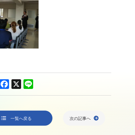
F
X
Li
a
n
c
e
e
一覧へ戻る
次の記事へ
b
o