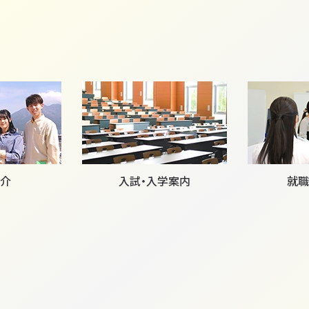
o
k
介
入試・入学案内
就職