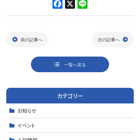
F
X
Li
a
n
c
e
e
前の記事へ
次の記事へ
b
o
o
一覧へ戻る
k
カテゴリー
お知らせ
イベント