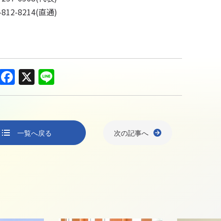
9-812-8214(直通)
F
X
Li
a
n
c
e
e
一覧へ戻る
次の記事へ
b
o
o
k