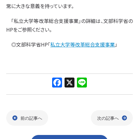
常に大きな意義を持っています。
「私立大学等改革総合支援事業」の詳細は、文部科学省の
HPをご参照ください。
◎文部科学省HP「
私立大学等改革総合支援事業
」
F
X
Li
a
n
c
e
e
前の記事へ
次の記事へ
b
o