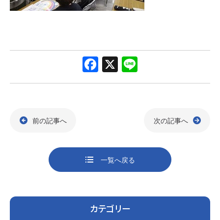
F
X
Li
a
n
c
e
e
前の記事へ
次の記事へ
b
o
o
一覧へ戻る
k
カテゴリー