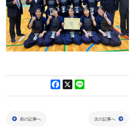
F
X
Li
a
n
c
e
e
前の記事へ
次の記事へ
b
o