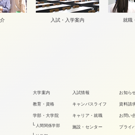
介
入試・入学案内
就職
大学案内
入試情報
お知ら
教育・資格
キャンパスライフ
資料請
学部・大学院
キャリア・就職
お問い
人間関係学部
施設・センター
プライ