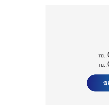
TEL .
TEL .
資