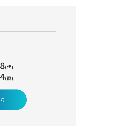
08
(代)
14
(直)
ら